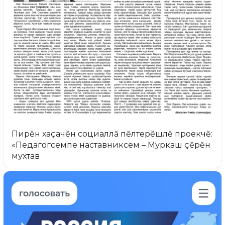
Пирĕн хаçачĕн социаллă пĕлтерĕшлĕ проекчĕ:
«Педагогсемпе наставниксем – Муркаш çĕрĕн
мухтав