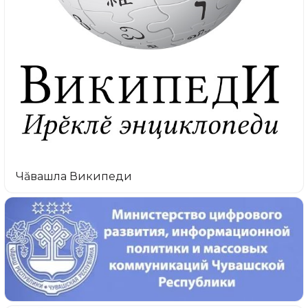
Чăвашла Википеди