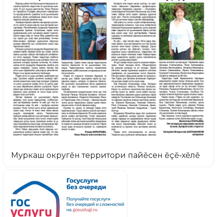
Муркаш округĕн территори пайĕсен ĕçĕ‑хĕлĕ