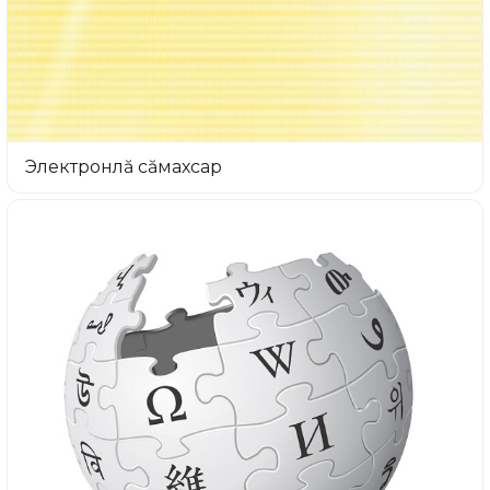
Электронлă сăмахсар