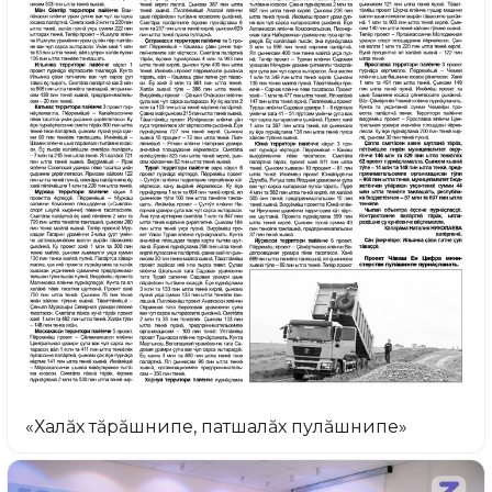
«Халăх тăрăшнипе, патшалăх пулăшнипе»