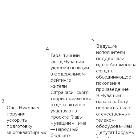
5
Ведущие
4
исполнители
Гарантийный
поддержали
фонд Чувашии
идею Артамонова
укрепил позиции
создать
в федеральном
объединяющее
рейтинге
поколения
жители
произведение
Сятракасинского
В Чувашии
территориального
3
начала работу
отдела активно
Олег Николаев
первая вышка с
участвуют в
поручил
отечественным
проекте Главы
ускорить
телеком-
Чувашии «Ниме
подготовку
оборудованием
— народный
многоквартирных
Депутат Госдумы
бюджет»