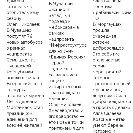
домов и
Алла Салаева
В Чувашии
котельных к
посетила
расширят
отопительному
Ярабайкасинский
Западный
сезону
ТО
подъезд к
Олег Николаев:
В Моргаушах
Чебоксарам в
В Чувашию
прошла
рамках
поступят 76
очередная
нацпроекта
новых автобусов
встреча
«Инфраструктура
в рамках
добровольцев.
для жизни»
нацпроекта
Это событие
«Единая Россия»
Семь школ из
стало частью
первой
Чувашской
серии
подписала
Республики
мероприятий,
соглашение о
вышли в финал
которые
защите
Всероссийского
проходят по всей
избирательных
конкурса
Чувашии под
прав граждан в
школьных музеев
лозунгом «Сила
Чувашии
День деревни
добра рождается
Олег Николаев:
Молгачкасы стал
в простых делах!»
Хмелеводство и
праздником
Алла Салаева:
ягодоводство —
единения для
Красные Четаи
это новые точки
всех её жителей
умеют беречь
притяжения для
историю и