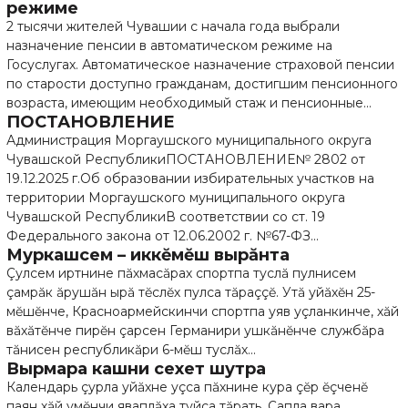
режиме
2 тысячи жителей Чувашии с начала года выбрали
назначение пенсии в автоматическом режиме на
Госуслугах. Автоматическое назначение страховой пенсии
по старости доступно гражданам, достигшим пенсионного
возраста, имеющим необходимый стаж и пенсионные...
ПОСТАНОВЛЕНИЕ
Администрация Моргаушского муниципального округа
Чувашской РеспубликиПОСТАНОВЛЕНИЕ№ 2802 от
19.12.2025 г.Об образовании избирательных участков на
территории Моргаушского муниципального округа
Чувашской РеспубликиВ соответствии со ст. 19
Федерального закона от 12.06.2002 г. №67-ФЗ...
Муркашсем – иккĕмĕш вырăнта
Çулсем иртнине пăхмасăрах спортпа туслă пулнисем
çамрăк ăрушăн ырă тĕслĕх пулса тăраççĕ. Утă уйăхĕн 25-
мĕшĕнче, Красноармейскинчи спортпа уяв уçланкинче, хăй
вăхăтĕнче пирĕн çарсен Германири ушкăнĕнче службăра
тăнисен республикăри 6-мĕш туслăх...
Вырмара кашни сехет шутра
Календарь çурла уйăхне уçса пăхнине кура çĕр ĕçченĕ
паян хăй умĕнчи яваплăха туйса тăрать. Çапла вара