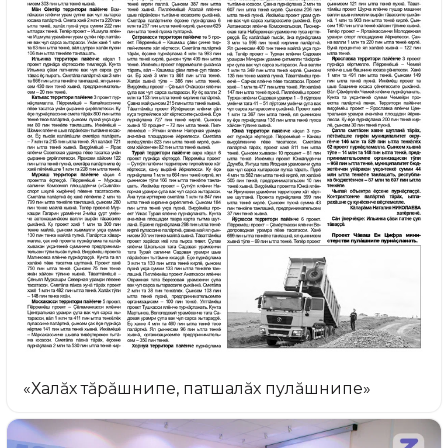
«Халăх тăрăшнипе, патшалăх пулăшнипе»