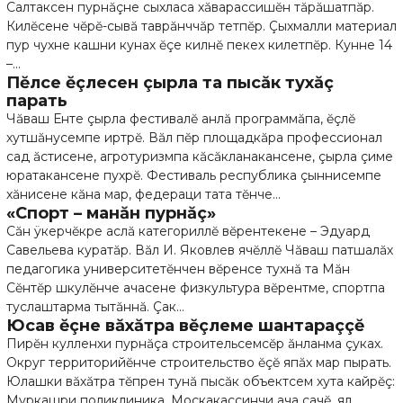
Салтаксен пурнăçне сыхласа хăварассишĕн тăрăшатпăр.
Килĕсене чĕрĕ-сывă таврăнччăр тетпĕр. Çыхмалли материал
пур чухне кашни кунах ĕçе килнĕ пекех килетпĕр. Кунне 14
–...
Пĕлсе ĕçлесен çырла та пысăк тухăç
парать
Чăваш Енте çырла фестивалĕ анлă программăпа, ĕçлĕ
хутшăнусемпе иртрĕ. Вăл пĕр площадкăра профессионал
сад ăстисене, агротуризмпа кăсăкланакансене, çырла çиме
юратакансене пухрĕ. Фестиваль республика çыннисемпе
хăнисене кăна мар, федераци тата тĕнче...
«Спорт – манăн пурнăç»
Сăн ÿкерчĕкре аслă категориллĕ вĕрентекене – Эдуард
Савельева куратăр. Вăл И. Яковлев ячĕллĕ Чăваш патшалăх
педагогика университетĕнчен вĕренсе тухнă та Мăн
Сĕнтĕр шкулĕнче ачасене физкультура вĕрентме, спортпа
туслаштарма тытăннă. Çак...
Юсав ĕçне вăхăтра вĕçлеме шантараççĕ
Пирĕн кулленхи пурнăçа строительсемсĕр ăнланма çуках.
Округ территорийĕнче строительство ĕçĕ япăх мар пырать.
Юлашки вăхăтра тĕпрен тунă пысăк объектсем хута кайрĕç:
Муркашри поликлиника, Москакассинчи ача сачĕ, ял