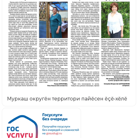
Муркаш округĕн территори пайĕсен ĕçĕ‑хĕлĕ