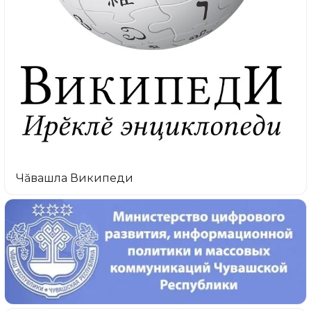
Чăвашла Википеди