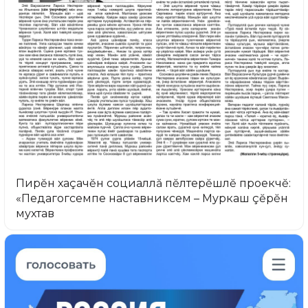
Пирĕн хаçачĕн социаллă пĕлтерĕшлĕ проекчĕ:
«Педагогсемпе наставниксем – Муркаш çĕрĕн
мухтав