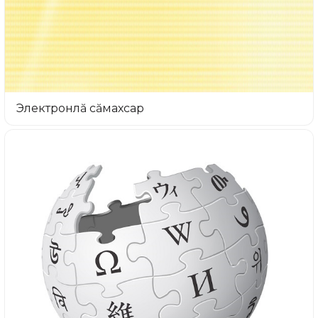
Электронлă сăмахсар