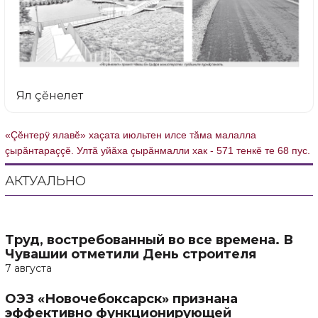
Ял çĕнелет
«Çĕнтерÿ ялавĕ» хаçата июльтен илсе тăма малалла
çырăнтараççĕ. Ултă уйăха çырăнмалли хак - 571 тенкĕ те 68 пус.
АКТУАЛЬНО
Труд, востребованный во все времена. В
Чувашии отметили День строителя
7 августа
ОЭЗ «Новочебоксарск» признана
эффективно функционирующей