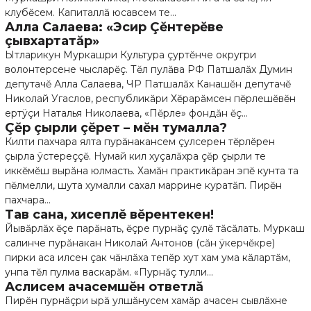
клубĕсем. Капиталлă юсавсем те...
Алла Салаева: «Эсир Çĕнтерĕве
çывхартатăр»
Ытларикун Муркашри Культура çуртĕнче округри
волонтерсене чысларĕç. Тĕл пулăва РФ Патшалăх Думин
депутачĕ Алла Салаева, ЧР Патшалăх Канашĕн депутачĕ
Николай Угаслов, республикăри Хĕрарăмсен пĕрлешĕвĕн
ертÿçи Наталья Николаева, «Пĕрле» фондăн ĕç...
Çĕр çырли çĕрет – мĕн тумалла?
Килти пахчара ялта пурăнакансем çулсерен тĕрлĕрен
çырла ÿстереççĕ. Нумай кил хуçалăхра çĕр çырли те
иккĕмĕш вырăна юлмасть. Хамăн практикăран эпĕ кунта та
пĕлмелли, шута хумалли сахал маррине куратăп. Пирĕн
пахчара...
Тав сана, хисеплĕ вĕрентекен!
Йывăрлăх ĕçе парăнать, ĕçре пурнăç çулĕ тăсăлать. Муркаш
салинче пурăнакан Николай Антонов (сăн ÿкерчĕкре)
пирки аса илсен çак чăнлăха тепĕр хут хам ума кăлартăм,
унпа тĕл пулма васкарăм. «Пурнăç тулли...
Аслисем ачасемшĕн ответлă
Пирĕн пурнăçри ырă улшăнусем хамăр ачасен сывлăхне