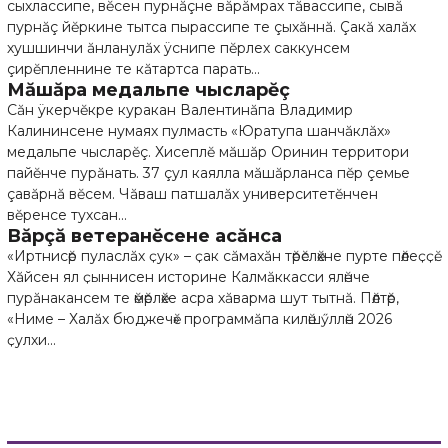
сыхлассипе, вĕсен пурнăçне вăрăмрах тăвассипе, сывă
пурнăç йĕркине тытса пырассипе те çыхăннă. Çакă халăх
хушшинчи ăнланулăх ÿснипе пĕрлех саккунсем
çирĕпленнине те кăтартса парать...
Мăшăра медальпе чысларĕç
Сăн ÿкерчĕкре куракан Валентинăпа Владимир
Калининсене нумаях пулмасть «Юратупа шанчăклăх»
медальпе чысларĕç. Хисеплĕ мăшăр Оринин территори
пайĕнче пурăнать. 37 çул каялла мăшăрланса пĕр çемье
çавăрнă вĕсем. Чăваш патшалăх университетĕнчен
вĕренсе тухсан...
Вăрçă ветеранĕсене асăнса
«Иртнисӗр пуласлӑх ҫук» – ҫак сӑмахӑн тӗрӗслӗхне пурте пӗлеҫҫӗ.
Хӑйсен ял ҫыннисен историне Калмӑккасси ялӗнче
пурӑнакансем те ӗмӗрлӗхе асра хӑварма шут тытнӑ. Пӗлтӗр,
«Ниме – Халӑх бюджечӗ» программӑпа килӗшӳллӗн 2026
ҫулхи...