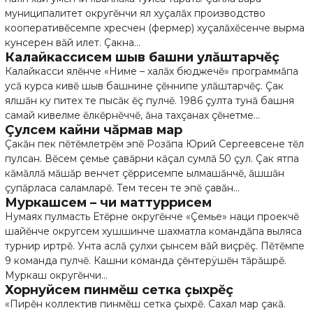
муниципалитет округĕнчи ял хуçалăх производство
кооперативĕсемпе хресчен (фермер) хуçалăхĕсенче вырма
кунсерен вăй илет. Çакна...
Калайкассисем шыв башни улăштарчĕç
Калайкасси ялĕнче «Ниме – халăх бюджечĕ» программăпа
усă курса кивĕ шыв башнине çĕннипе улăштарчĕç. Çак
ялшăн ку питех те пысăк ĕç пулчĕ. 1986 çулта тунă башня
самай кивелме ĕлкĕрнĕччĕ, ăна тахçанах çĕнетме...
Çулсем кайни чăрмав мар
Çакăн пек пĕтĕмлетрĕм эпĕ Розăпа Юрий Сергеевсене тĕл
пулсан. Вĕсем çемье çавăрни кăçал сумлă 50 çул. Çак ятпа
кăмăллă мăшăр венчет çĕррисемпе ылмашăнчĕ, ăшшăн
çупăрласа саламларĕ. Тем тесен те эпĕ çавăн...
Муркашсем – чи маттуррисем
Нумаях пулмасть Етĕрне округĕнче «Çемье» наци проекчĕ
шайĕнче округсем хушшинче шахматла командăпа выляса
турнир иртрĕ. Унта аслă çулхи çынсем вăй виçрĕç. Пĕтĕмпе
9 команда пулчĕ. Кашни команда çĕнтерÿшĕн тăрăшрĕ.
Муркаш округĕнчи...
Хорнуйсем пинмĕш сетка çыхрĕç
«Пирĕн коллектив пинмĕш сетка çыхрĕ. Сахал мар çакă.