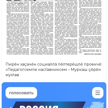
Пирĕн хаçачĕн социаллă пĕлтерĕшлĕ проекчĕ:
«Педагогсемпе наставниксем – Муркаш çĕрĕн
мухтав