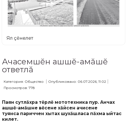
Ял çĕнелет
Ачасемшĕн ашшĕ-амăшĕ
ответлă
Категория: Общество
Опубликовано: 06.07.2026, 11:02
Просмотров: 778
Паян сутлăхра тĕрлĕ мототехника пур. Анчах
ашшĕ-амăшне вĕсене хăйсен ачисене
туянса
париччен хытах шухăшласа пăхма ыйтас
килет.