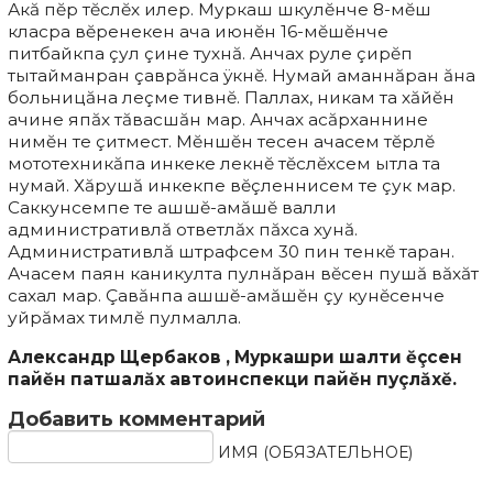
Акă пĕр тĕслĕх илер. Муркаш шкулĕнче 8-мĕш
класра вĕренекен ача июнĕн 16-мĕшĕнче
питбайкпа çул çине тухнă. Анчах руле çирĕп
тытайманран çаврăнса ÿкнĕ. Нумай аманнăран ăна
больницăна леçме тивнĕ. Паллах, никам та хăйĕн
ачине япăх тăвасшăн мар. Анчах асăрханнине
нимĕн те çитмест. Мĕншĕн тесен ачасем тĕрлĕ
мототехникăпа инкеке лекнĕ тĕслĕхсем ытла та
нумай. Хăрушă инкекпе вĕçленнисем те çук мар.
Саккунсемпе те ашшĕ-амăшĕ валли
административлă ответлăх пăхса хунă.
Административлă штрафсем 30 пин тенкĕ таран.
Ачасем паян каникулта пулнăран вĕсен пушă вăхăт
сахал мар. Çавăнпа ашшĕ-амăшĕн çу кунĕсенче
уйрăмах тимлĕ пулмалла.
Александр Щербаков , Муркашри шалти ĕçсен
пайĕн патшалăх автоинспекци пайĕн пуçлăхĕ.
Добавить комментарий
ИМЯ (ОБЯЗАТЕЛЬНОЕ)