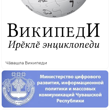
Чăвашла Википеди