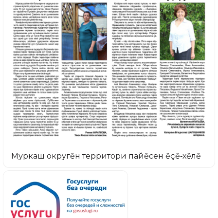
Муркаш округĕн территори пайĕсен ĕçĕ‑хĕлĕ