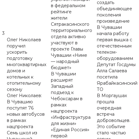
создать
в федеральном
объединяющее
рейтинге
поколения
жители
произведение
Сятракасинского
В Чувашии
территориального
3
начала работу
отдела активно
Олег Николаев
первая вышка с
участвуют в
поручил
отечественным
проекте Главы
ускорить
телеком-
Чувашии «Ниме
подготовку
оборудованием
— народный
многоквартирных
Депутат Госдумы
бюджет»
домов и
Алла Салаева
В Чувашии
котельных к
посетила
расширят
отопительному
Ярабайкасинский
Западный
сезону
ТО
подъезд к
Олег Николаев:
В Моргаушах
Чебоксарам в
В Чувашию
прошла
рамках
поступят 76
очередная
нацпроекта
новых автобусов
встреча
«Инфраструктура
в рамках
добровольцев.
для жизни»
нацпроекта
Это событие
«Единая Россия»
Семь школ из
стало частью
первой