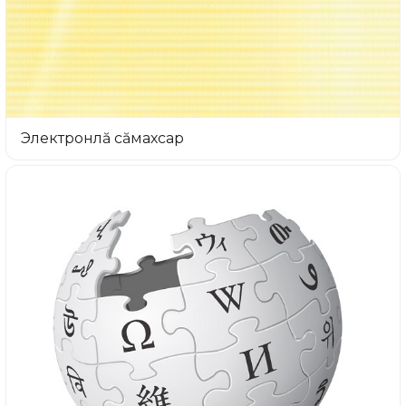
Электронлă сăмахсар