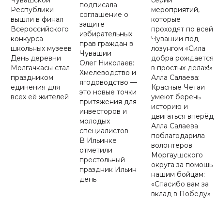
Чувашской
серии
подписала
Республики
мероприятий,
соглашение о
вышли в финал
которые
защите
Всероссийского
проходят по всей
избирательных
конкурса
Чувашии под
прав граждан в
школьных музеев
лозунгом «Сила
Чувашии
День деревни
добра рождается
Олег Николаев:
Молгачкасы стал
в простых делах!»
Хмелеводство и
праздником
Алла Салаева:
ягодоводство —
единения для
Красные Четаи
это новые точки
всех её жителей
умеют беречь
притяжения для
историю и
инвесторов и
двигаться вперёд
молодых
Алла Салаева
специалистов
поблагодарила
В Ильинке
волонтеров
отметили
Моргаушского
престольный
округа за помощь
праздник Ильин
нашим бойцам:
день
«Спасибо вам за
вклад в Победу»