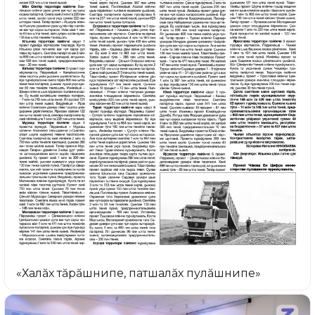
«Халăх тăрăшнипе, патшалăх пулăшнипе»