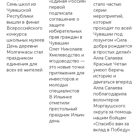
«Единая Россия»
Семь школ из
стало частью
первой
Чувашской
серии
подписала
Республики
мероприятий,
соглашение о
вышли в финал
которые
защите
Всероссийского
проходят по всей
избирательных
конкурса
Чувашии под
прав граждан в
школьных музеев
лозунгом «Сила
Чувашии
День деревни
добра рождается
Олег Николаев:
Молгачкасы стал
в простых делах!»
Хмелеводство и
праздником
Алла Салаева:
ягодоводство —
единения для
Красные Четаи
это новые точки
всех её жителей
умеют беречь
притяжения для
историю и
инвесторов и
двигаться вперёд
молодых
Алла Салаева
специалистов
поблагодарила
В Ильинке
волонтеров
отметили
Моргаушского
престольный
округа за помощь
праздник Ильин
нашим бойцам:
день
«Спасибо вам за
вклад в Победу»