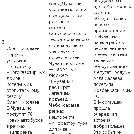
поддержали
фонд Чувашии
идею Артамонова
укрепил позиции
создать
в федеральном
объединяющее
рейтинге
поколения
жители
произведение
Сятракасинского
В Чувашии
территориального
3
начала работу
отдела активно
Олег Николаев
первая вышка с
участвуют в
поручил
отечественным
проекте Главы
ускорить
телеком-
Чувашии «Ниме
подготовку
оборудованием
— народный
многоквартирных
Депутат Госдумы
бюджет»
домов и
Алла Салаева
В Чувашии
котельных к
посетила
расширят
отопительному
Ярабайкасинский
Западный
сезону
ТО
подъезд к
Олег Николаев:
В Моргаушах
Чебоксарам в
В Чувашию
прошла
рамках
поступят 76
очередная
нацпроекта
новых автобусов
встреча
«Инфраструктура
в рамках
добровольцев.
для жизни»
нацпроекта
Это событие