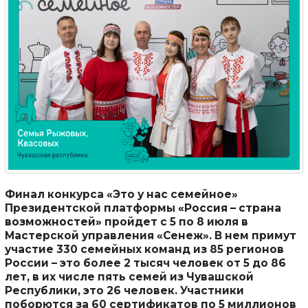
Ф
инал конкурса «Это у нас семейное»
Президентской платформы
«Россия – страна
возможностей»
пройдет с
5
по
8 июля в
Мастерской управления «Сенеж»
.
В нем примут
участие
330 семейных команд из 8
5
регионов
России
– это
более 2 тысяч человек
от 5 до
86
лет
, в их числе пять семей из Чувашской
Республики, это 26 человек. Участники
поборются за
60 сертификатов по 5 миллионов