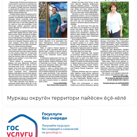
Муркаш округĕн территори пайĕсен ĕçĕ‑хĕлĕ