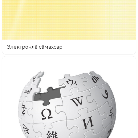
Электронлă сăмахсар