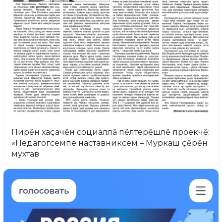
Пирĕн хаçачĕн социаллă пĕлтерĕшлĕ проекчĕ:
«Педагогсемпе наставниксем – Муркаш çĕрĕн
мухтав