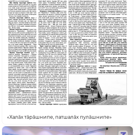
«Халăх тăрăшнипе, патшалăх пулăшнипе»