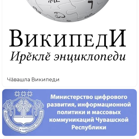
Чăвашла Википеди