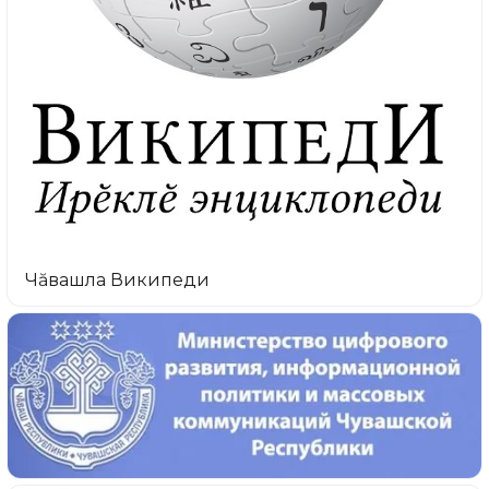
Чăвашла Википеди