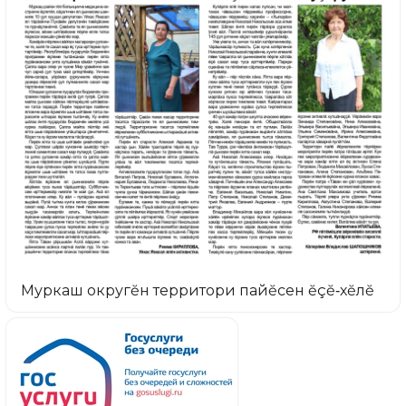
Муркаш округĕн территори пайĕсен ĕçĕ‑хĕлĕ