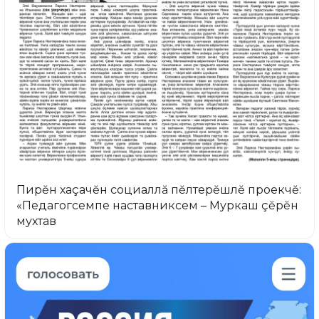
Пирĕн хаçачĕн социаллă пĕлтерĕшлĕ проекчĕ:
«Педагогсемпе наставниксем – Муркаш çĕрĕн
мухтав