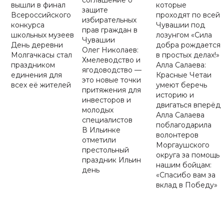
соглашение о
вышли в финал
которые
защите
Всероссийского
проходят по всей
избирательных
конкурса
Чувашии под
прав граждан в
школьных музеев
лозунгом «Сила
Чувашии
День деревни
добра рождается
Олег Николаев:
Молгачкасы стал
в простых делах!»
Хмелеводство и
праздником
Алла Салаева:
ягодоводство —
единения для
Красные Четаи
это новые точки
всех её жителей
умеют беречь
притяжения для
историю и
инвесторов и
двигаться вперёд
молодых
Алла Салаева
специалистов
поблагодарила
В Ильинке
волонтеров
отметили
Моргаушского
престольный
округа за помощь
праздник Ильин
нашим бойцам:
день
«Спасибо вам за
вклад в Победу»