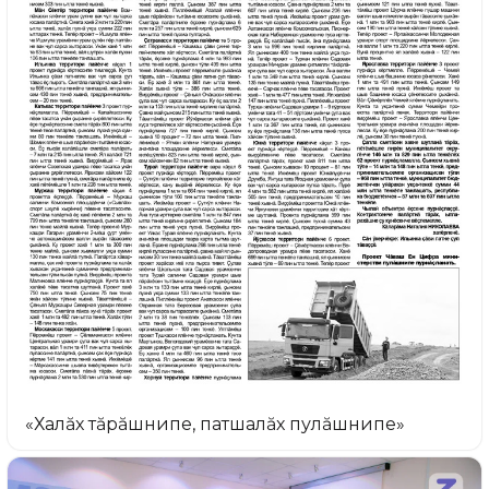
«Халăх тăрăшнипе, патшалăх пулăшнипе»